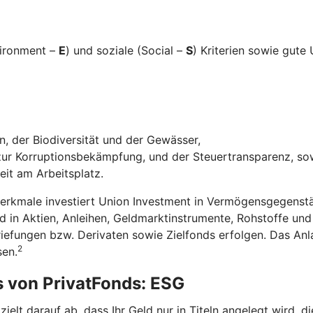
vironment –
E
) und soziale (Social –
S
) Kriterien sowie gut
, der Biodiversität und der Gewässer,
r Korruptionsbekämpfung, und der Steuertransparenz, so
eit am Arbeitsplatz.
Merkmale investiert Union Investment in Vermögensgegenstä
in Aktien, Anleihen, Geldmarktinstrumente, Rohstoffe un
riefungen bzw. Derivaten sowie Zielfonds erfolgen. Das A
2
sen.
s von PrivatFonds: ESG
elt darauf ab, dass Ihr Geld nur in Titeln angelegt wird, 