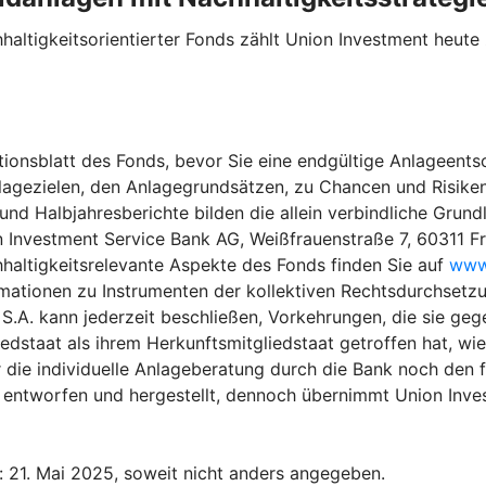
haltigkeitsorientierter Fonds zählt Union Investment heu
ionsblatt des Fonds, bevor Sie eine endgültige Anlageentsc
lagezielen, den Anlagegrundsätzen, zu Chancen und Risiken
 Halbjahresberichte bilden die allein verbindliche Grundla
n Investment Service Bank AG, Weißfrauenstraße 7, 60311 F
hhaltigkeitsrelevante Aspekte des Fonds finden Sie auf
www.
rmationen zu Instrumenten der kollektiven Rechtsdurchsetzu
.A. kann jederzeit beschließen, Vorkehrungen, die sie gege
edstaat als ihrem Herkunftsmitgliedstaat getroffen hat, wi
 die individuelle Anlageberatung durch die Bank noch den f
entworfen und hergestellt, dennoch übernimmt Union Invest
: 21. Mai 2025, soweit nicht anders angegeben.