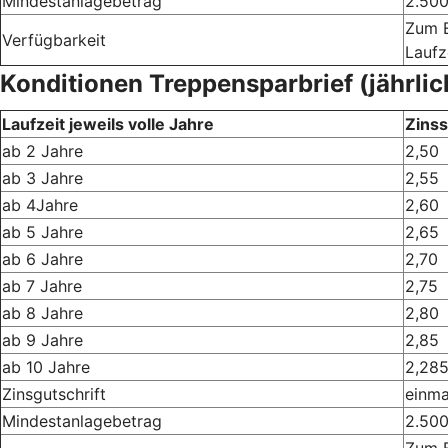
Mindestanlagebetrag
2.500
Zum E
Verfügbarkeit
Laufz
Konditionen Treppensparbrief (jährlic
Laufzeit jeweils volle Jahre
Zinss
ab 2 Jahre
2,50
ab 3 Jahre
2,55
ab 4Jahre
2,60
ab 5 Jahre
2,65
ab 6 Jahre
2,70
ab 7 Jahre
2,75
ab 8 Jahre
2,80
ab 9 Jahre
2,85
ab 10 Jahre
2,28
Zinsgutschrift
einma
Mindestanlagebetrag
2.500
Zum E